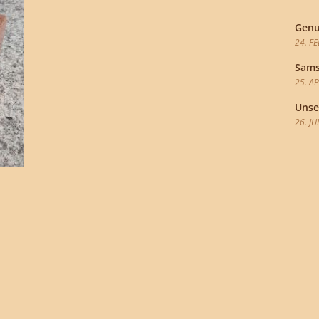
Genu
24. F
Sams
25. A
Unse
26. JU